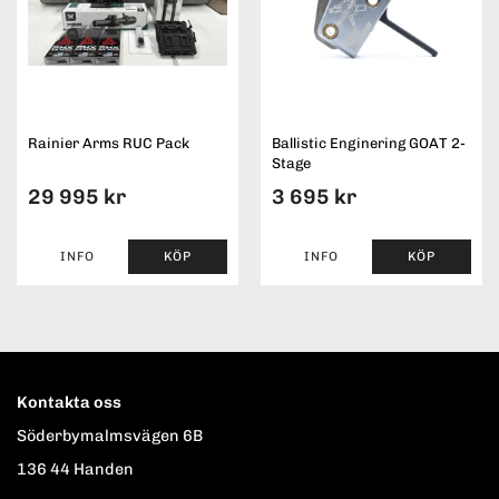
Rainier Arms RUC Pack
Ballistic Enginering GOAT 2-
Stage
29 995 kr
3 695 kr
INFO
KÖP
INFO
KÖP
Kontakta oss
Söderbymalmsvägen 6B
136 44 Handen