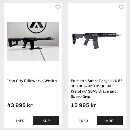
Iron City Rifleworks Wraith
Palmetto Sabre Forged 10.5"
300 BO with 10" QD Rail
Pistol w/ SBA3 Brace and
Sabre Grip
43 995 kr
15 995 kr
INFO
KÖP
INFO
KÖP