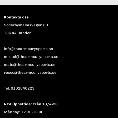
Kontakta oss
Söderbymalmsvägen 6B
136 44 Handen
info@thearmourysports.se
mikael@thearmourysports.se
mats@thearmourysports.se
rocco@thearmourysports.se
Tel. 0102040223
NYA Öppettider från 13/4-26
Måndag: 12.30-18.00