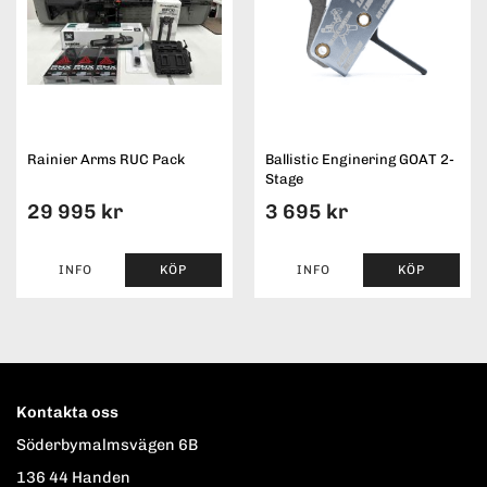
Rainier Arms RUC Pack
Ballistic Enginering GOAT 2-
Stage
29 995 kr
3 695 kr
INFO
KÖP
INFO
KÖP
Kontakta oss
Söderbymalmsvägen 6B
136 44 Handen