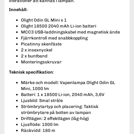
vibrationer att kännas i lampan.
Innehåll:
Olight Odin GL Mini x 1
Olight 18500 2040 mAh Li-ion batteri
MCC3 USB-laddningskabel med magnetisk ände
Fjärrkontroll med snabbkoppling
Picatinny skenfäste
2 x insexnyckel
2 x buntband
Monteringsskruvar
Teknisk specifikation
:
Märke och modell: Vapenlampa Olight Odin GL
Mini, 1000 lm
Batteri: 1 x 18500 Li-ion, 2040 mAh, 3,6V
Ljusbild: Smal stråle
Strömbrytartyp och placering: Taktisk
strömbrytare på botten av lampan
Driftlägen: 2 effektlägen (låg-hög)
Ljusflöde: 1000 lm
Räckvidd: 180 m