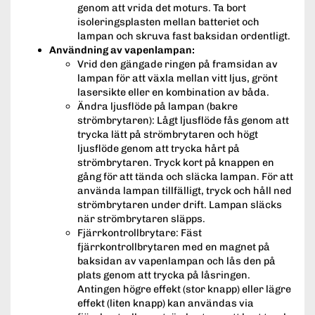
genom att vrida det moturs. Ta bort
isoleringsplasten mellan batteriet och
lampan och skruva fast baksidan ordentligt.
Användning av vapenlampan:
Vrid den gängade ringen på framsidan av
lampan för att växla mellan vitt ljus, grönt
lasersikte eller en kombination av båda.
Ändra ljusflöde på lampan (bakre
strömbrytaren): Lågt ljusflöde fås genom att
trycka lätt på strömbrytaren och högt
ljusflöde genom att trycka hårt på
strömbrytaren. Tryck kort på knappen en
gång för att tända och släcka lampan. För att
använda lampan tillfälligt, tryck och håll ned
strömbrytaren under drift. Lampan släcks
när strömbrytaren släpps.
Fjärrkontrollbrytare: Fäst
fjärrkontrollbrytaren med en magnet på
baksidan av vapenlampan och lås den på
plats genom att trycka på låsringen.
Antingen högre effekt (stor knapp) eller lägre
effekt (liten knapp) kan användas via