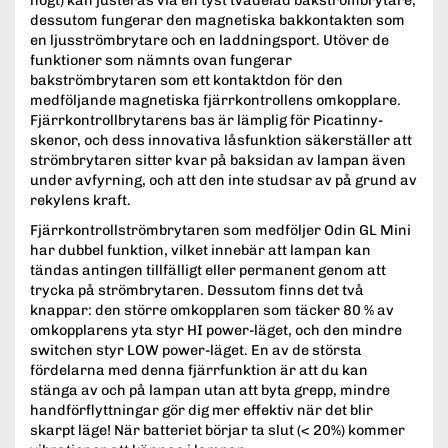
högt) kan justeras via en tyst tvådelad bakströmbrytare,
dessutom fungerar den magnetiska bakkontakten som
en ljusströmbrytare och en laddningsport. Utöver de
funktioner som nämnts ovan fungerar
bakströmbrytaren som ett kontaktdon för den
medföljande magnetiska fjärrkontrollens omkopplare.
Fjärrkontrollbrytarens bas är lämplig för Picatinny-
skenor, och dess innovativa låsfunktion säkerställer att
strömbrytaren sitter kvar på baksidan av lampan även
under avfyrning, och att den inte studsar av på grund av
rekylens kraft.
Fjärrkontrollströmbrytaren som medföljer Odin GL Mini
har dubbel funktion, vilket innebär att lampan kan
tändas antingen tillfälligt eller permanent genom att
trycka på strömbrytaren. Dessutom finns det två
knappar: den större omkopplaren som täcker 80 % av
omkopplarens yta styr HI power-läget, och den mindre
switchen styr LOW power-läget. En av de största
fördelarna med denna fjärrfunktion är att du kan
stänga av och på lampan utan att byta grepp, mindre
handförflyttningar gör dig mer effektiv när det blir
skarpt läge! När batteriet börjar ta slut (< 20%) kommer