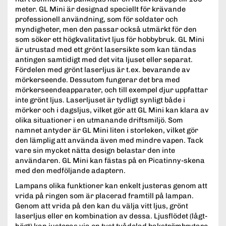
meter. GL Mini är designad speciellt för krävande
professionell användning, som för soldater och
myndigheter, men den passar också utmärkt för den
som söker ett högkvalitativt ljus för hobbybruk. GL Mini
är utrustad med ett grönt lasersikte som kan tändas
antingen samtidigt med det vita ljuset eller separat.
Fördelen med grönt laserljus är t.ex. bevarande av
mörkerseende. Dessutom fungerar det bra med
mörkerseendeapparater, och till exempel djur uppfattar
inte grönt ljus. Laserljuset är tydligt synligt både i
mörker och i dagsljus, vilket gör att GL Mini kan klara av
olika situationer i en utmanande driftsmiljö. Som
namnet antyder är GL Mini liten i storleken, vilket gör
den lämplig att använda även med mindre vapen. Tack
vare sin mycket nätta design belastar den inte
användaren. GL Mini kan fästas på en Picatinny-skena
med den medföljande adaptern.
Lampans olika funktioner kan enkelt justeras genom att
vrida på ringen som är placerad framtill på lampan.
Genom att vrida på den kan du välja vitt ljus, grönt
laserljus eller en kombination av dessa. Ljusflödet (lågt-