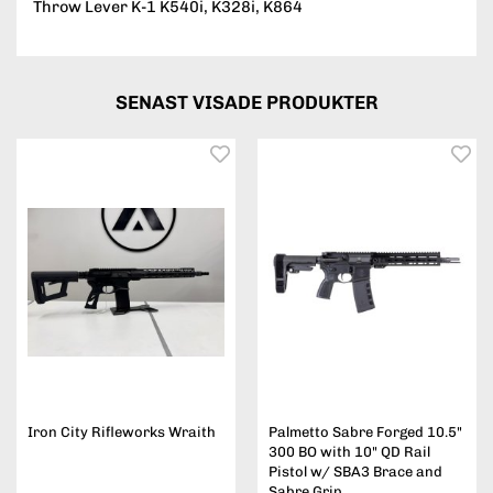
Throw Lever K-1 K540i, K328i, K864
SENAST VISADE PRODUKTER
Iron City Rifleworks Wraith
Palmetto Sabre Forged 10.5"
300 BO with 10" QD Rail
Pistol w/ SBA3 Brace and
Sabre Grip