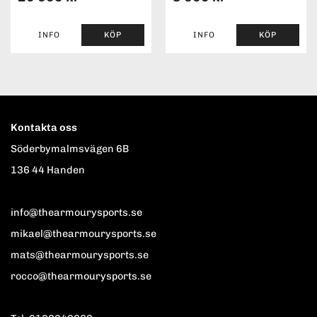
INFO
KÖP
INFO
KÖP
Kontakta oss
Söderbymalmsvägen 6B
136 44 Handen
info@thearmourysports.se
mikael@thearmourysports.se
mats@thearmourysports.se
rocco@thearmourysports.se