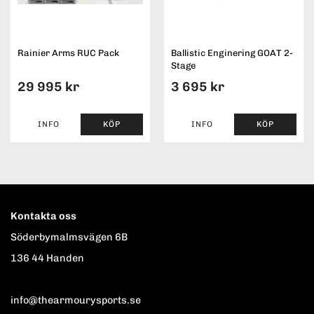
Rainier Arms RUC Pack
Ballistic Enginering GOAT 2-
Stage
29 995 kr
3 695 kr
INFO
KÖP
INFO
KÖP
Kontakta oss
Söderbymalmsvägen 6B
136 44 Handen
info@thearmourysports.se