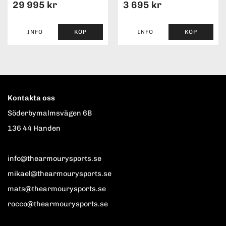
29 995 kr
3 695 kr
INFO
KÖP
INFO
KÖP
Kontakta oss
Söderbymalmsvägen 6B
136 44 Handen
info@thearmourysports.se
mikael@thearmourysports.se
mats@thearmourysports.se
rocco@thearmourysports.se