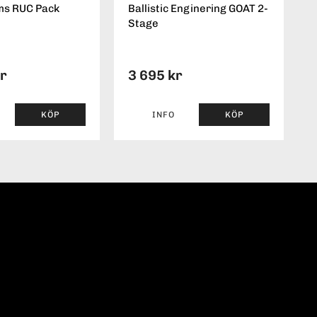
ms RUC Pack
Ballistic Enginering GOAT 2-
Stage
kr
3 695 kr
KÖP
INFO
KÖP