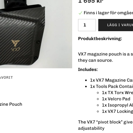
1 695 kr
Finns i lager för omgå
LÄGG I VAR
Produktbeskrivning:
VX7 magazine pouch is a 
they can source.
Includes:
AVORIT
1x VX7 Magazine Ca
1x Tools Pack Contai
1x TX Torx Wr
1x Velcro Pad
zine Pouch
1x Isopropyl A
1x VX7 Locking
The VX7 “pivot block” giv
adjustability