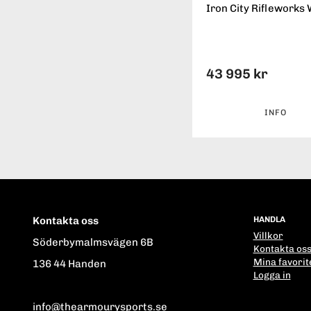
Iron City Rifleworks 
43 995 kr
INFO
Kontakta oss
HANDLA
Villkor
Söderbymalmsvägen 6B
Kontakta os
Mina favorit
136 44 Handen
Logga in
info@thearmourysports.se