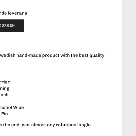
ende leverans
UKORGEN
swedish hand-made product with the best quality
rrier
ning:
ench
lcohol Wipe
 Pin
es the end user almost any rotational angle