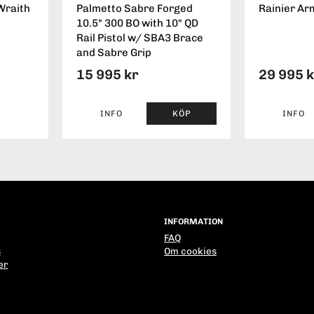
Wraith
Palmetto Sabre Forged
Rainier Ar
10.5" 300 BO with 10" QD
Rail Pistol w/ SBA3 Brace
and Sabre Grip
15 995 kr
29 995 
INFO
KÖP
INFO
INFORMATION
FAQ
s
Om cookies
er