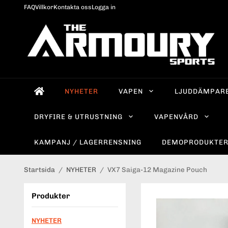
FAQ
Villkor
Kontakta oss
Logga in
NYHETER
VAPEN
LJUDDÄMPAR
DRYFIRE & UTRUSTNING
VAPENVÅRD
KAMPANJ / LAGERRENSNING
DEMOPRODUKTE
Startsida
/
NYHETER
/
VX7 Saiga-12 Magazine Pouch
Produkter
NYHETER