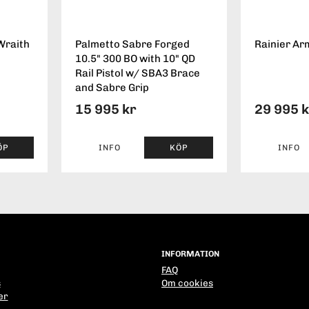
Wraith
Palmetto Sabre Forged
Rainier Ar
10.5" 300 BO with 10" QD
Rail Pistol w/ SBA3 Brace
and Sabre Grip
15 995 kr
29 995 
ÖP
INFO
KÖP
INFO
INFORMATION
FAQ
s
Om cookies
er