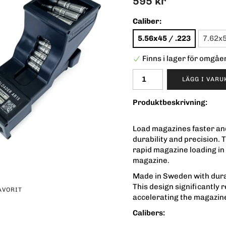
595 kr
Caliber:
5.56x45 / .223
7.62x
Finns i lager för omgå
LÄGG I VAR
Produktbeskrivning:
Load magazines faster and
durability and precision.
rapid magazine loading in 
magazine.
Made in Sweden with durabl
This design significantly 
AVORIT
accelerating the magazin
Calibers: