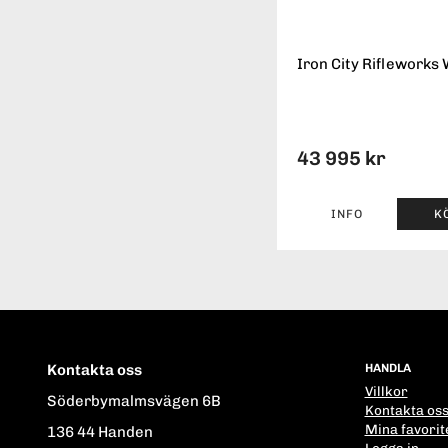
Iron City Rifleworks 
43 995 kr
INFO
K
Kontakta oss
HANDLA
Villkor
Söderbymalmsvägen 6B
Kontakta os
Mina favorit
136 44 Handen
Logga in