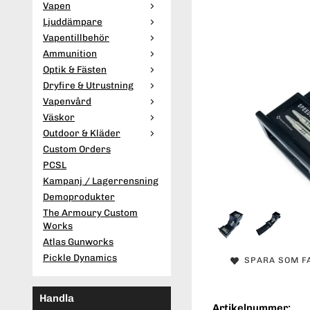
Vapen
Ljuddämpare
Vapentillbehör
Ammunition
Optik & Fästen
Dryfire & Utrustning
Vapenvård
Väskor
Outdoor & Kläder
Custom Orders
PCSL
Kampanj / Lagerrensning
Demoprodukter
The Armoury Custom
Works
Atlas Gunworks
Pickle Dynamics
SPARA SOM F
Handla
Artikelnummer: