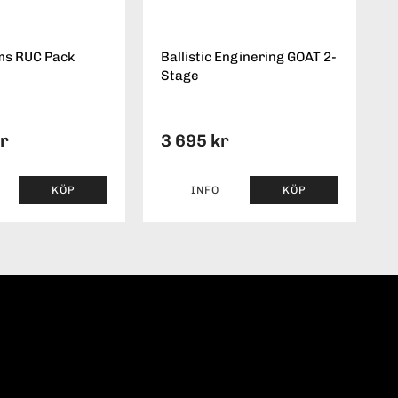
ms RUC Pack
Ballistic Enginering GOAT 2-
Stage
kr
3 695 kr
KÖP
INFO
KÖP