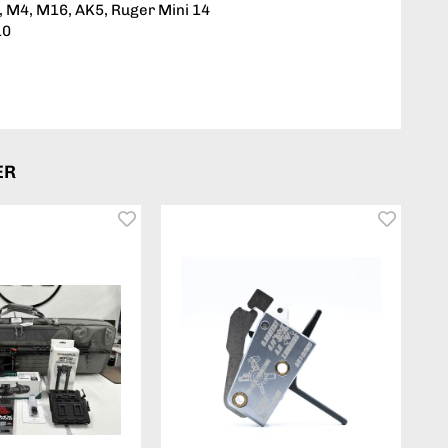
, M4, M16, AK5, Ruger Mini 14
10
ER