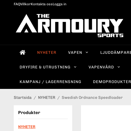
FAQ
Villkor
Kontakta oss
Logga in
NYHETER
VAPEN
LJUDDÄMPAR
DRYFIRE & UTRUSTNING
VAPENVÅRD
KAMPANJ / LAGERRENSNING
DEMOPRODUKTE
Startsida
/
NYHETER
/
Swedish Ordnance Speedloader
Produkter
NYHETER