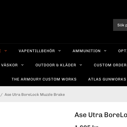
E
VAPENTILLBEHÖR
AMMUNITION
OPT
VÄSKOR
OUTDOOR & KLÄDER
CUSTOM ORDER
R
THE ARMOURY CUSTOM WORKS
ATLAS GUNWORKS
/
Ase Utra BoreLock Muzzle Brake
Ase Utra BoreL