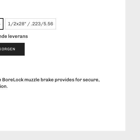
8
1/2x28" / .223/5.56
ende leverans
UKORGEN
e BoreLock muzzle brake provides for secure,
ion.