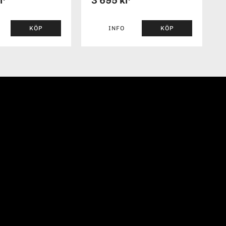
kr
3 695 kr
KÖP
INFO
KÖP