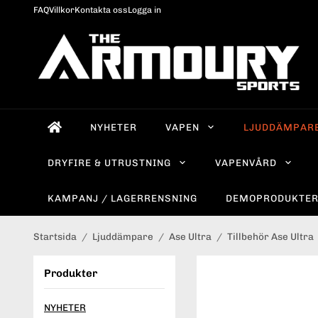
FAQ
Villkor
Kontakta oss
Logga in
NYHETER
VAPEN
LJUDDÄMPAR
DRYFIRE & UTRUSTNING
VAPENVÅRD
KAMPANJ / LAGERRENSNING
DEMOPRODUKTE
Startsida
/
Ljuddämpare
/
Ase Ultra
/
Tillbehör Ase Ultra
Produkter
NYHETER