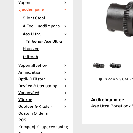
Vapen
Ljuddämpare
Silent Steel
A-Tec Ljuddämpare
Ase Ultra
Tillbehör Ase Ultra
Hausken
Infitech
Vapentillbehör
Ammunition
Optik & Fästen
SPARA SOM F
Dryfire & Utrustning
Vapenvård
Artikelnummer:
Väskor
Ase Utra BoreLock 
Outdoor & Kläder
Custom Orders
PCSL
Kampanj / Lagerrensning