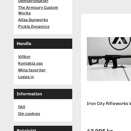
Demoprodukter
The Armoury Custom
Works
Atlas Gunworks
Pickle Dynamics
Handla
Villkor
Kontakta oss
Mina favoriter
Logga in
Information
Iron City Rifleworks 
FAQ
Om cookies
Betalsätt