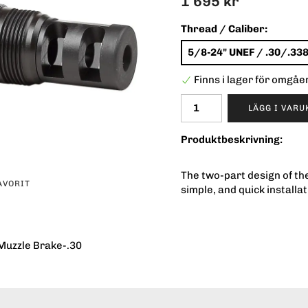
1 695 kr
Thread / Caliber:
5/8-24" UNEF / .30/.33
Finns i lager för omgå
LÄGG I VAR
Produktbeskrivning:
The two-part design of th
AVORIT
simple, and quick installat
Muzzle Brake-.30