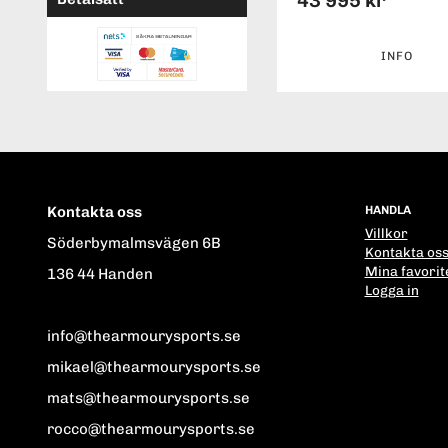
43 995 kr
INFO
Kontakta oss
HANDLA
Villkor
Söderbymalmsvägen 6B
Kontakta os
Mina favorit
136 44 Handen
Logga in
info@thearmourysports.se
mikael@thearmourysports.se
mats@thearmourysports.se
rocco@thearmourysports.se