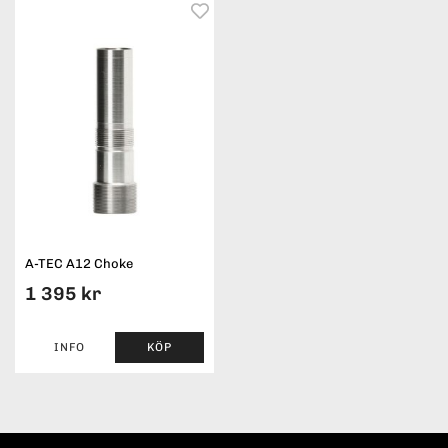
A-TEC A12 Choke
1 395 kr
INFO
KÖP