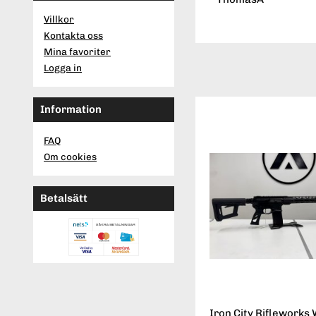
Villkor
Kontakta oss
Mina favoriter
Logga in
Information
FAQ
Om cookies
Betalsätt
Iron City Rifleworks 