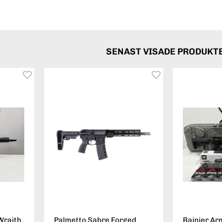
SENAST VISADE PRODUKT
Wraith
Palmetto Sabre Forged
Rainier Ar