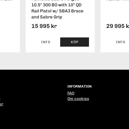
10.5" 300 BO with 10" QD
Rail Pistol w/ SBA3 Brace
and Sabre Grip
15 995 kr
29 995 
INFO
KÖP
INFO
INFORMATION
FAQ
s
Om cookies
er