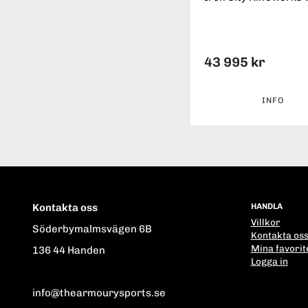
43 995 kr
INFO
Kontakta oss
HANDLA
Villkor
Söderbymalmsvägen 6B
Kontakta os
Mina favorit
136 44 Handen
Logga in
info@thearmourysports.se