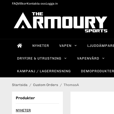
FAQ
Villkor
Kontakta oss
Logga in
NYHETER
VAPEN
LJUDDÄMPAR
DRYFIRE & UTRUSTNING
VAPENVÅRD
KAMPANJ / LAGERRENSNING
DEMOPRODUKTE
Startsida
/
Custom Orders
/
ThomasA
Produkter
NYHETER