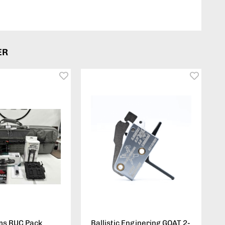
ER
ms RUC Pack
Ballistic Enginering GOAT 2-