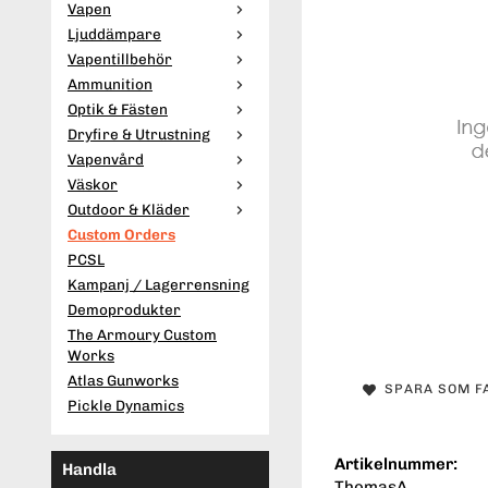
Vapen
Ljuddämpare
Vapentillbehör
Ammunition
Optik & Fästen
Dryfire & Utrustning
Vapenvård
Väskor
Outdoor & Kläder
Custom Orders
PCSL
Kampanj / Lagerrensning
Demoprodukter
The Armoury Custom
Works
Atlas Gunworks
SPARA SOM F
Pickle Dynamics
Artikelnummer:
Handla
ThomasA