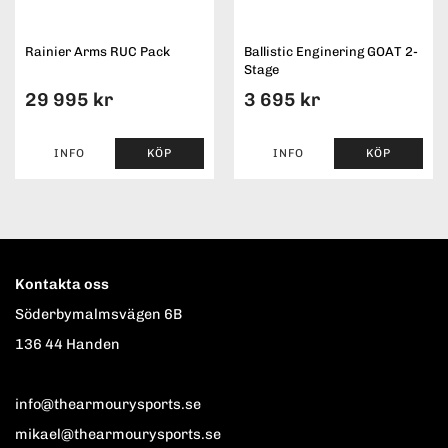
Rainier Arms RUC Pack
Ballistic Enginering GOAT 2-
Stage
29 995 kr
3 695 kr
INFO
KÖP
INFO
KÖP
Kontakta oss
Söderbymalmsvägen 6B
136 44 Handen
info@thearmourysports.se
mikael@thearmourysports.se