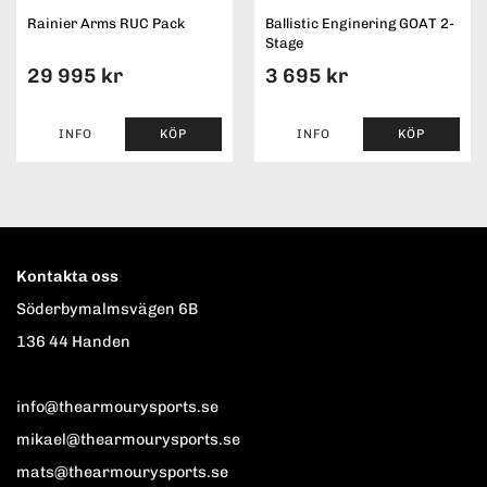
Rainier Arms RUC Pack
Ballistic Enginering GOAT 2-
Stage
29 995 kr
3 695 kr
INFO
KÖP
INFO
KÖP
Kontakta oss
Söderbymalmsvägen 6B
136 44 Handen
info@thearmourysports.se
mikael@thearmourysports.se
mats@thearmourysports.se