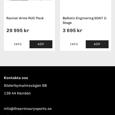
Rainier Arms RUC Pack
Ballistic Enginering GOAT 2-
Stage
29 995 kr
3 695 kr
INFO
KÖP
INFO
KÖP
Kontakta oss
Söderbymalmsvägen 6B
136 44 Handen
info@thearmourysports.se