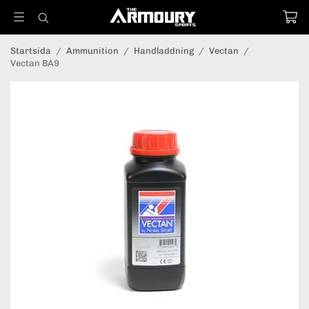
Startsida
/
Ammunition
/
Handladdning
/
Vectan
/
Vectan BA9