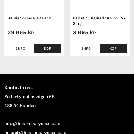
Rainier Arms RUC Pack
Ballistic Enginering GOAT 2-
Stage
29 995 kr
3 695 kr
INFO
KÖP
INFO
KÖP
Kontakta oss
Söderbymalmsvägen 6B
136 44 Handen
info@thearmourysports.se
mikael@thearmourysports.se