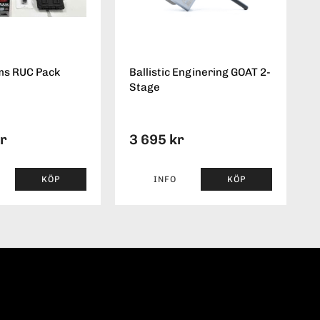
ms RUC Pack
Ballistic Enginering GOAT 2-
Stage
kr
3 695 kr
KÖP
INFO
KÖP