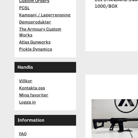
Custom Orders
1000/BOX
PCSL
Kampanj / Lagerrensning
Demoprodukter
The Armoury Custom
Works
Atlas Gunworks
Pickle Dynamics
Handla
Villkor
Kontakta oss
Mina favoriter
Logga in
Information
FAQ