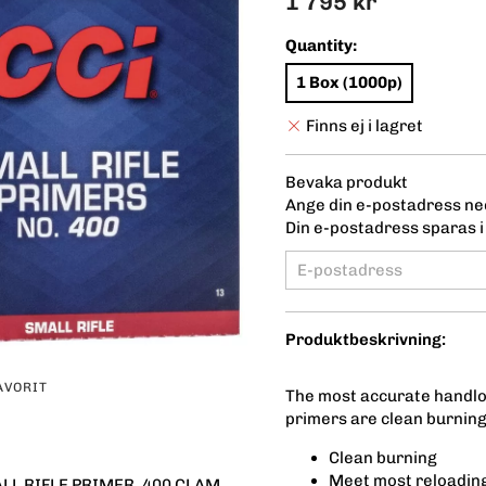
1 795 kr
Quantity:
1 Box (1000p)
Finns ej i lagret
Bevaka produkt
Ange din e-postadress ned
Din e-postadress sparas i 
Produktbeskrivning:
AVORIT
The most accurate handloa
primers are clean burning
Clean burning
Meet most reloadin
LL RIFLE PRIMER .400 CLAM