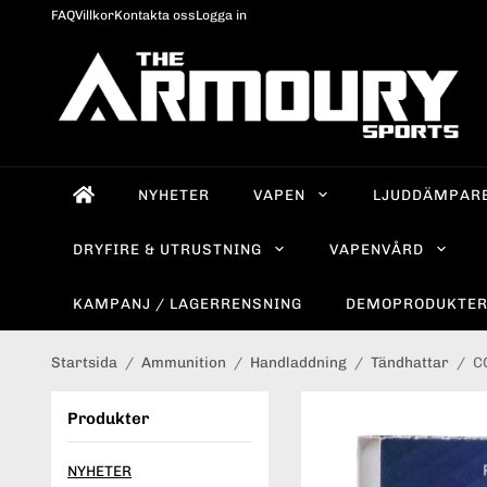
FAQ
Villkor
Kontakta oss
Logga in
NYHETER
VAPEN
LJUDDÄMPAR
DRYFIRE & UTRUSTNING
VAPENVÅRD
KAMPANJ / LAGERRENSNING
DEMOPRODUKTE
Startsida
/
Ammunition
/
Handladdning
/
Tändhattar
/
C
Produkter
NYHETER