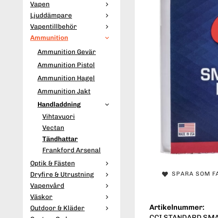
Vapen
Ljuddämpare
Vapentillbehör
Ammunition
Ammunition Gevär
Ammunition Pistol
Ammunition Hagel
Ammunition Jakt
Handladdning
Vihtavuori
Vectan
Tändhattar
Frankford Arsenal
Optik & Fästen
Dryfire & Utrustning
SPARA SOM F
Vapenvård
Väskor
Artikelnummer:
Outdoor & Kläder
CCI STANDARD SMA