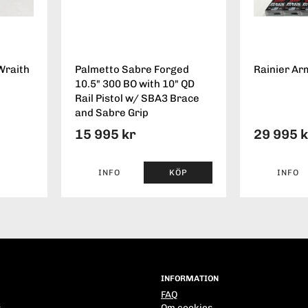
Wraith
Palmetto Sabre Forged
Rainier Ar
10.5" 300 BO with 10" QD
Rail Pistol w/ SBA3 Brace
and Sabre Grip
15 995 kr
29 995 
INFO
KÖP
INFO
INFORMATION
FAQ
s
Om cookies