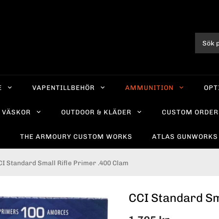
E
VAPENTILLBEHÖR
AMMUNITION
OPT
VÄSKOR
OUTDOOR & KLÄDER
CUSTOM ORDER
R
THE ARMOURY CUSTOM WORKS
ATLAS GUNWORKS
CI Standard Small Rifle Primer .400 Clam
CCI Standard Sm