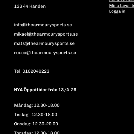
Mina favorit
136 44 Handen
Logga in
info@thearmourysports.se
mikael@thearmourysports.se
mats@thearmourysports.se
rocco@thearmourysports.se
Tel. 0102040223
NYA Öppettider från 13/4-26
Måndag: 12.30-18.00
Tisdag: 12.30-18.00
Onsdag: 12.30-20.00
Torsdag: 12.30-18.00