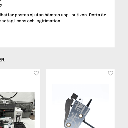
ty
hattar postas ej utan hämtas upp i butiken. Detta är
medtag licens och legitimation.
ER