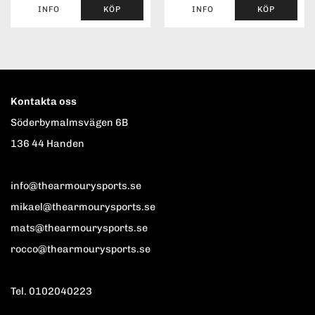
INFO
KÖP
INFO
KÖP
Kontakta oss
Söderbymalmsvägen 6B
136 44 Handen
info@thearmourysports.se
mikael@thearmourysports.se
mats@thearmourysports.se
rocco@thearmourysports.se
Tel. 0102040223