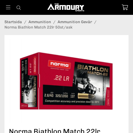
Startsida
/
Ammunition
/
Ammunition Gevär
/
Norma Biathlon Match 22lr 50st/ask
Norma Biathlon Match 22lr