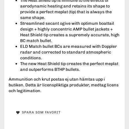
The Heat Shield tip is immune to the effects of
aerodynamic heating and retains its shape to
provide a perfect meplat (tip) that is always the
same shape.
Streamlined secant ogive with optimum boattail
design + highly concentric AMP bullet jackets +
Heat Shield tip creates a supremely accurate, high
BC match bullet.
ELD Match bullet BCs are measured with Doppler
radar and corrected to standard atmospheric
conditions.
The new Heat Shield tip creates the perfect meplat
and outperforms BTHP bullets.
Ammunition och krut postas ej utan hämtas upp i
butiken. Detta är licenspliktiga produkter, medtag licens
och legitimation.
SPARA SOM FAVORIT