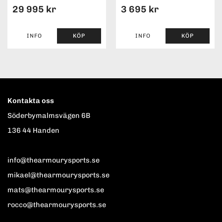
29 995 kr
3 695 kr
INFO
KÖP
INFO
KÖP
Kontakta oss
Söderbymalmsvägen 6B
136 44 Handen
info@thearmourysports.se
mikael@thearmourysports.se
mats@thearmourysports.se
rocco@thearmourysports.se