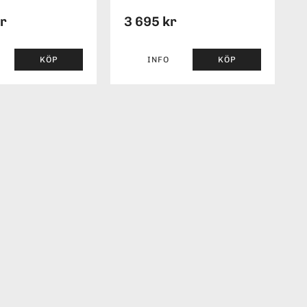
kr
3 695 kr
KÖP
INFO
KÖP