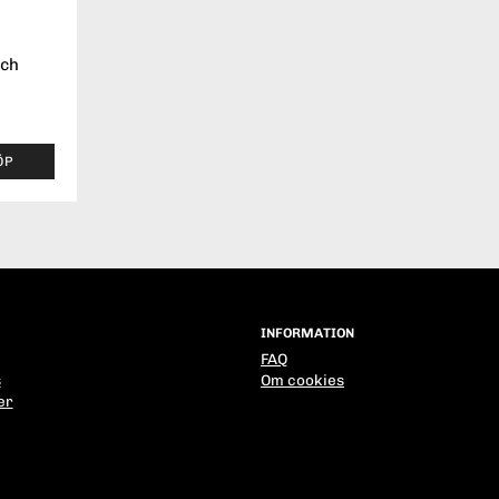
nch
ÖP
INFORMATION
FAQ
s
Om cookies
er