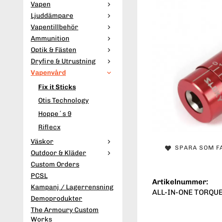
Vapen
Ljuddämpare
Vapentillbehör
Ammunition
Optik & Fästen
Dryfire & Utrustning
Vapenvård
Fix it Sticks
Otis Technology
Hoppe´s 9
Riflecx
Väskor
SPARA SOM F
Outdoor & Kläder
Custom Orders
PCSL
Artikelnummer:
Kampanj / Lagerrensning
ALL-IN-ONE TORQU
Demoprodukter
The Armoury Custom
Works