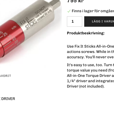
795 kr
Finns i lager för omgå
LÄGG I VAR
Produktbeskrivning:
Use Fix It Sticks All-in-O
actions screws. While in t
accuracy. You'll never ov
It's easy to use, too. Turn
torque value you need (fro
All-in-One Torque Driver a
AVORIT
1/4" driver and integrates
Driver (not included).
E DRIVER