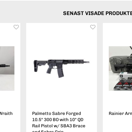
SENAST VISADE PRODUKT
Wraith
Palmetto Sabre Forged
Rainier Ar
10.5" 300 BO with 10" QD
Rail Pistol w/ SBA3 Brace
and Sabre Grip