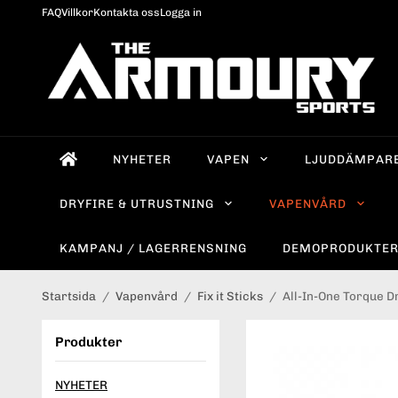
FAQ
Villkor
Kontakta oss
Logga in
NYHETER
VAPEN
LJUDDÄMPAR
DRYFIRE & UTRUSTNING
VAPENVÅRD
KAMPANJ / LAGERRENSNING
DEMOPRODUKTE
Startsida
/
Vapenvård
/
Fix it Sticks
/
All-In-One Torque D
Produkter
NYHETER