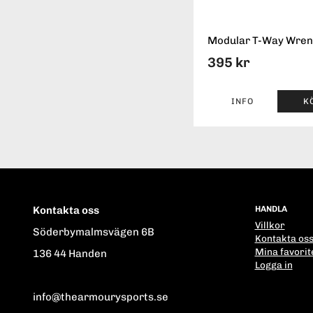
Modular T-Way Wre
395 kr
INFO
K
Kontakta oss
HANDLA
Villkor
Söderbymalmsvägen 6B
Kontakta os
Mina favorit
136 44 Handen
Logga in
info@thearmourysports.se